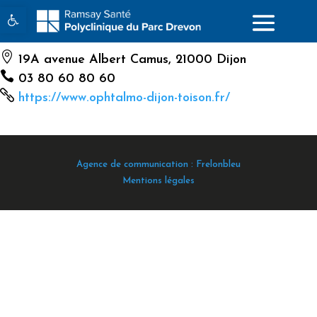
Ouvrir la barre d’outils

19A avenue Albert Camus, 21000 Dijon

03 80 60 80 60

https://www.ophtalmo-dijon-toison.fr/
Agence de communication : Frelonbleu
Mentions légales